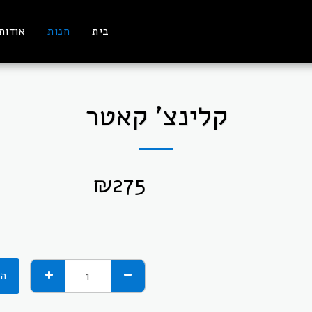
בית
חנות
אודות
קלינצ' קאטר
₪
275
הו