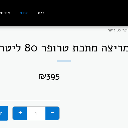
בית
חנות
אודות
 ליטר
ריצה מתכת טרופר 80 ליטר
₪
395
הו