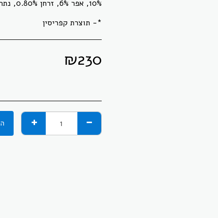
*- תוצרת קפריסין
₪
230
הו